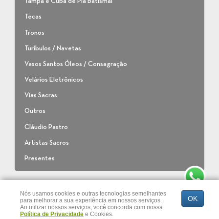
Tampa e Cuba de Pia Batismal
Tecas
Tronos
Turíbulos / Navetas
Vasos Santos Óleos / Consagração
Velários Eletrônicos
Vias Sacras
Outros
Cláudio Pastro
Artistas Sacros
Presentes
Política de Privacidade
Nós usamos cookies e outras tecnologias semelhantes
OK
para melhorar a sua experiência em nossos serviços.
Loja:
Rua Araguaia, 88 | Bairro Canindé | São Paulo | SP | CEP: 03034-
Ao utilizar nossos serviços, você concorda com nossa
000 | Fone: (11) 3228-6577
Política de Privacidade
e Cookies.