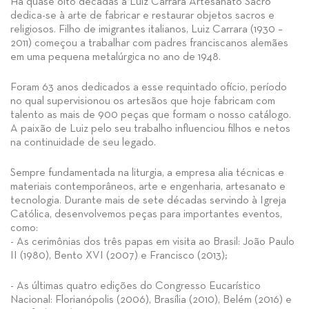
Há quase oito décadas a Luiz Carrara Artesanato Sacro
dedica-se à arte de fabricar e restaurar objetos sacros e
religiosos. Filho de imigrantes italianos, Luiz Carrara (1930 –
2011) começou a trabalhar com padres franciscanos alemães
em uma pequena metalúrgica no ano de 1948.
Foram 63 anos dedicados a esse requintado ofício, período
no qual supervisionou os artesãos que hoje fabricam com
talento as mais de 900 peças que formam o nosso catálogo.
A paixão de Luiz pelo seu trabalho influenciou filhos e netos
na continuidade de seu legado.
Sempre fundamentada na liturgia, a empresa alia técnicas e
materiais contemporâneos, arte e engenharia, artesanato e
tecnologia. Durante mais de sete décadas servindo à Igreja
Católica, desenvolvemos peças para importantes eventos,
como:
- As cerimônias dos três papas em visita ao Brasil: João Paulo
II (1980), Bento XVI (2007) e Francisco (2013);
- As últimas quatro edições do Congresso Eucarístico
Nacional: Florianópolis (2006), Brasília (2010), Belém (2016) e