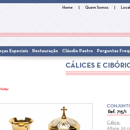
Home
|
Quem Somos
|
Loca
eças Especiais
Restauração
Cláudio Pastro
Perguntas Freq
CÁLICES E CIBÓRI
 Voltar
CONJUNT
Ref. 715/1
Cálice:
Altura: 26 