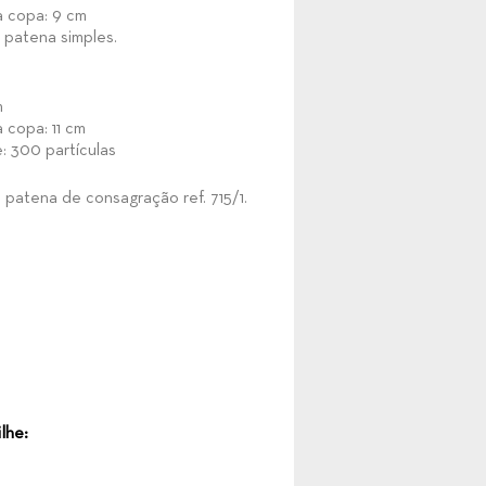
 copa: 9 cm
patena simples.
m
 copa: 11 cm
 300 partículas
 a patena de consagração
ref. 715/1
.
lhe: