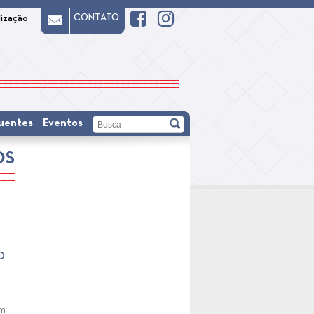
CONTATO
lização
uentes
Eventos
OS
O
cm