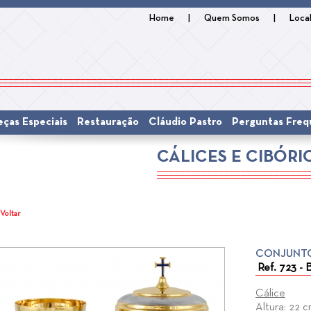
Home
|
Quem Somos
|
Loca
eças Especiais
Restauração
Cláudio Pastro
Perguntas Freq
CÁLICES E CIBÓRI
 Voltar
CONJUNT
Ref. 723 - 
Cálice
Altura: 22 c