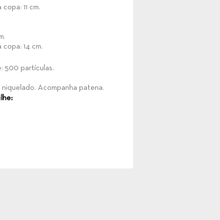
 copa: 11 cm.
m.
 copa: 14 cm.
 500 partículas.
 niquelado. Acompanha patena.
lhe: