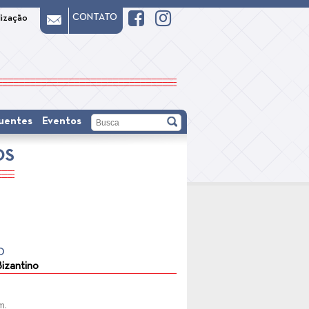
CONTATO
lização
uentes
Eventos
OS
O
Bizantino
m.