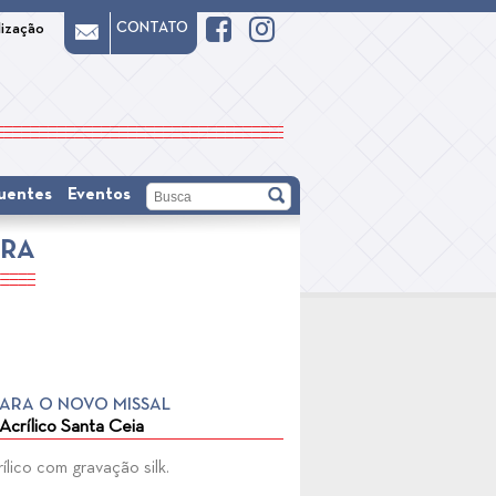
CONTATO
lização
uentes
Eventos
URA
PARA O NOVO MISSAL
 Acrílico Santa Ceia
rílico com gravação silk.