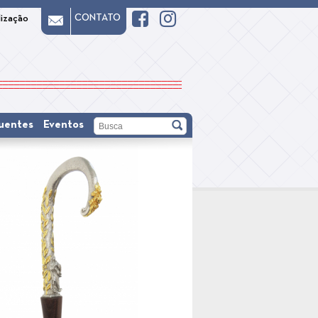
CONTATO
lização
uentes
Eventos