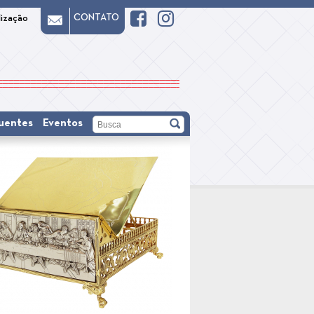
CONTATO
lização
uentes
Eventos