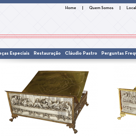
Home
|
Quem Somos
|
Loca
eças Especiais
Restauração
Cláudio Pastro
Perguntas Freq